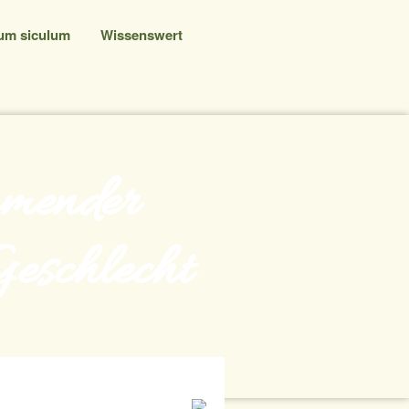
um siculum
Wissenswert
umender
Geschlecht