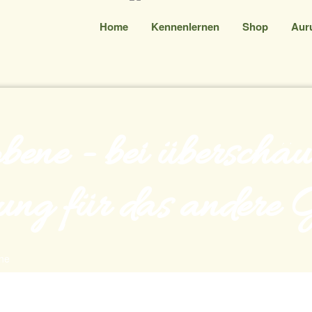
Home
Kennenlernen
Shop
Aur
ene - bei überschä
ung für das andere 
ne