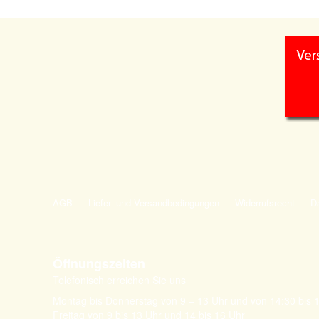
AGB
Liefer- und Versandbedingungen
Widerrufsrecht
D
Öffnungszeiten
Telefonisch erreichen Sie uns
Montag bis Donnerstag von 9 – 13 Uhr und von 14:30 bis 
Freitag von 9 bis 13 Uhr und 14 bis 16 Uhr