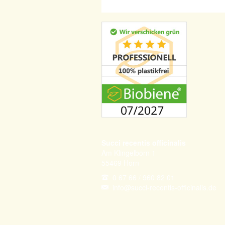
Succi recentis officinalis
Am Klingelborn 1
55469
Horn
0 67 66 / 960 82 01
info@succi-recentis-officinalis.de