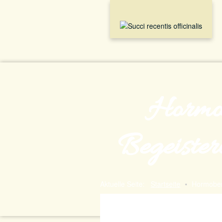
Hormob
Begeister
Aktuelle Seite:
Startseite
•
Hormobe