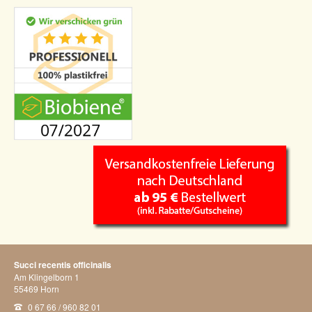
Succi recentis officinalis
Am Klingelborn 1
55469
Horn
0 67 66 / 960 82 01